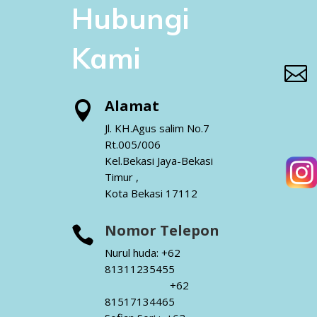
Hubungi
Kami

Alamat

Jl. KH.Agus salim No.7
Rt.005/006
Kel.Bekasi Jaya-Bekasi
Timur ,
Kota Bekasi 17112
Nomor Telepon

Nurul huda: +62
81311235455
+62
81517134465