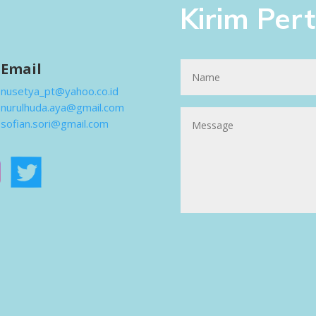
Kirim Per
Email
nusetya_pt@yahoo.co.id
nurulhuda.aya@gmail.com
sofian.sori@gmail.com