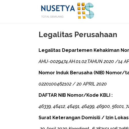
Legalitas Perusahaan
Legalitas Departemen Kehakiman
No
AHU-0029474.AH.01.02.TAHUN 2020 /14 AP
Nomor Induk Berusaha (NIB) Nomor/ta
0220100462102 / 20 APRIL 2020
DAFTAR NIB Nomor/Kode KBLI :
46339, 46412, 46491, 46499, 46900, 56101, 
Surat Keterangan Domisili / Izin Loka
20 April 2020 Koordinat -6.283151,106.7466