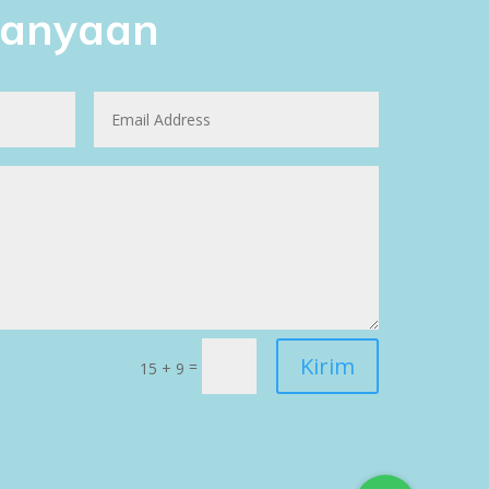
tanyaan
Kirim
=
15 + 9