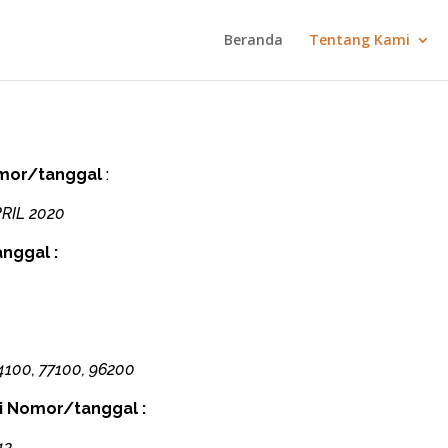
Beranda
Tentang Kami
mor/tanggal
:
RIL 2020
nggal :
74100, 77100, 96200
si Nomor/tanggal :
13